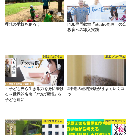
理想の学校を創ろう！
PBL専門教室「studioあお」の公
教育への導入実践
2021プログラム
2021プログラム
～子ども自ら生きる力を身に着け
2学期の理科実験がうまくいくコ
る～世界的名著『7つの習慣』を
ツ
子ども達に
2021プログラム
2021プログラム