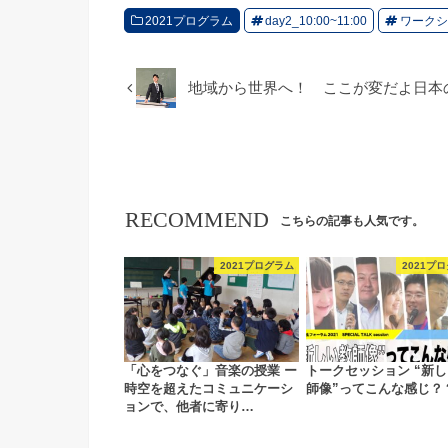
2021プログラム
day2_10:00~11:00
ワークシ
地域から世界へ！ ここが変だよ日本
RECOMMEND
こちらの記事も人気です。
2021プログラム
2021プ
「心をつなぐ」音楽の授業 ー
トークセッション “新
時空を超えたコミュニケーシ
師像”ってこんな感じ？
ョンで、他者に寄り…