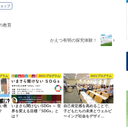
ョップ
の教育
かえつ有明の探究体験！
ログラム
2021プログラム
2021プログラム
しい教
いまさら聞けないSDGs ～ 世
自己肯定感を高めることで、
？
界を変える目標「SDGs」と
子どもたちの未来とウェルビ
は？
ーイング社会をデザイ…