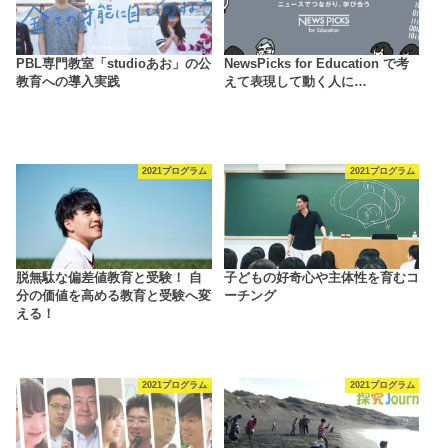
PBL専門教室「studioあお」の公
NewsPicks for Education で考
教育への導入実践
えて表現して動く人に…
2021プログラム
2021プログラム
脱無駄な偏差値教育と受験！ 自
子どもの好奇心や主体性を育むコ
分の価値を高める教育と受験へ変
ーチング
える！
2021プログラム
2021プログラム