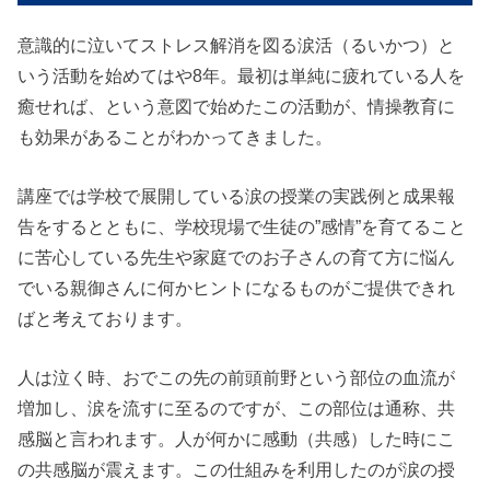
意識的に泣いてストレス解消を図る涙活（るいかつ）と
いう活動を始めてはや8年。最初は単純に疲れている人を
癒せれば、という意図で始めたこの活動が、情操教育に
も効果があることがわかってきました。
講座では学校で展開している涙の授業の実践例と成果報
告をするとともに、学校現場で生徒の”感情”を育てること
に苦心している先生や家庭でのお子さんの育て方に悩ん
でいる親御さんに何かヒントになるものがご提供できれ
ばと考えております。
人は泣く時、おでこの先の前頭前野という部位の血流が
増加し、涙を流すに至るのですが、この部位は通称、共
感脳と言われます。人が何かに感動（共感）した時にこ
の共感脳が震えます。この仕組みを利用したのが涙の授