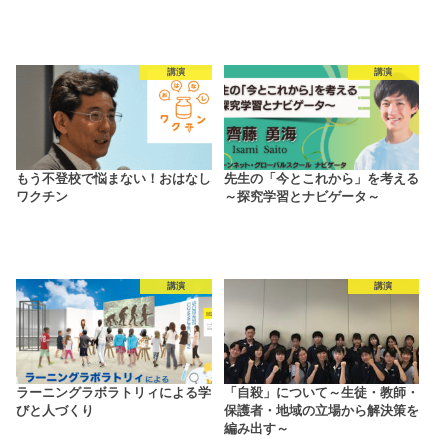
講演
講演
もう不登校で悩まない！おはなし
先生の「今とこれから」を考える
ワクチン
～探究学習とナビゲータ～
講演
講演
ラーニングラボラトリィによる学
「自殺」について～生徒・教師・
びと人づくり
保護者・地域の立場から解決策を
編み出す～