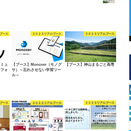
ブース
２０２３リアルブース
２０２３リアルブース
コミュ
【ブース】Monoxer（モノグ
【ブース】神山まるごと高専
トフォ
サ）～忘れさせない学習ツー
…
ル～
ブース
２０２３リアルブース
２０２３リアルブース