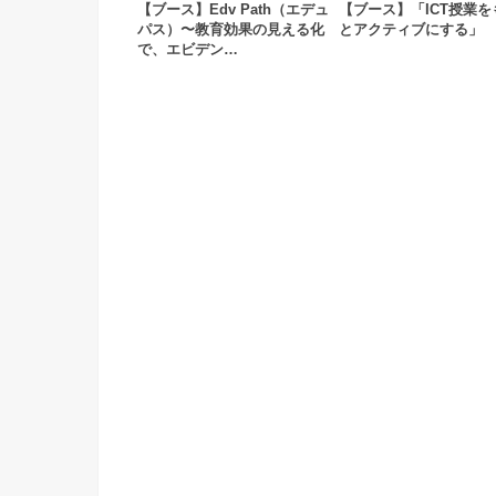
【ブース】Edv Path（エデュ
【ブース】「ICT授業を
パス）〜教育効果の見える化
とアクティブにする」
で、エビデン…