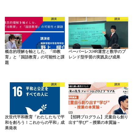
講演
講演
概念的理解を軸とした、「IB教
ペーパーレスHR運営と数学のブ
育」と「国語教育」の可能性と課
レンド型学習の実践及び成果
題
講演
講演
次世代平和教育「わたしたちで平
【招聘プログラム】児童自ら創り
和を創ろう！これからの平和」成
出す”学び”－授業の本質論－
果発表