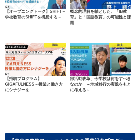
【オープニングトーク】SHIFT－
概念的理解を軸とした、「IB教
学校教育のSHIFTを構想する－
育」と「国語教育」の可能性と課
題
講演
講演
【招聘プログラム】
部活動改革、今学校は何をすべき
GIGAFULNESS－授業と働き方
なのか ～地域移行の実践をもと
にシナジーを－
に考える～