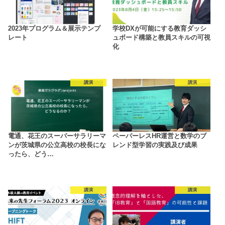
2023年プログラム＆展示テンプ
学校DXが可能にする教育ダッシ
レート
ュボード構築と教員スキルの可視
化
講演
講演
電通、花王のスーパーサラリーマ
ペーパーレスHR運営と数学のブ
ンが茨城県の公立高校の校長にな
レンド型学習の実践及び成果
ったら、どう…
講演
講演