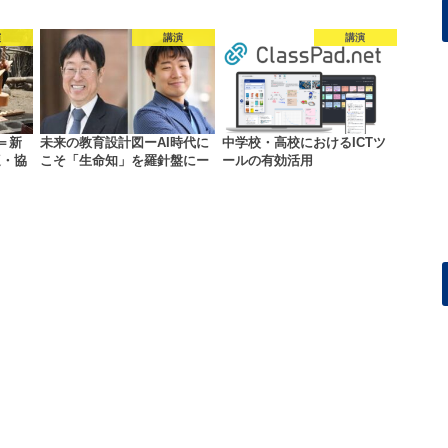
演
講演
講演
＝新
未来の教育設計図ーAI時代に
中学校・高校におけるICTツ
適・協
こそ「生命知」を羅針盤にー
ールの有効活用