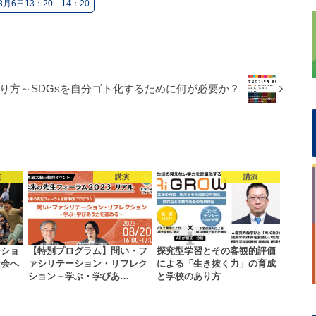
8月6日13：20－14：20
り方～SDGsを自分ゴト化するために何が必要か？
演
講演
講演
ーショ
【特別プログラム】問い・フ
探究型学習とその客観的評価
社会へ
ァシリテーション・リフレク
による「生き抜く力」の育成
ション－学ぶ・学びあ…
と学校のあり方