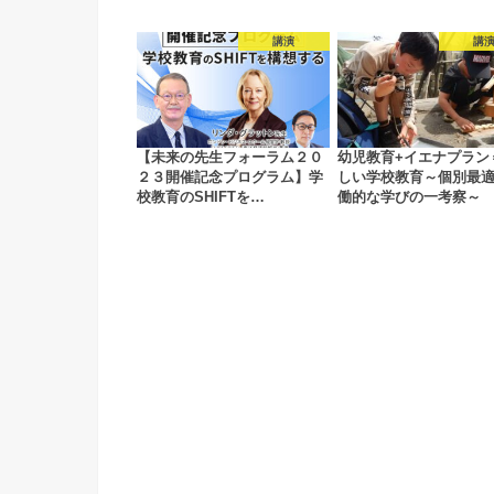
講演
講
【未来の先生フォーラム２０
幼児教育+イエナプラン
２３開催記念プログラム】学
しい学校教育～個別最
校教育のSHIFTを…
働的な学びの一考察～