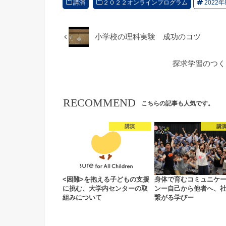
講演
２０２２オンラインプログラム
2022年
小学校の理科実験 成功のコツ
探求学習のつく
RECOMMEND
こちらの記事も人気です。
講演
講
<困難>を抱える子どもの支援
身体で育むコミュニケ
に挑む、大学内センターの取
ンー自己から他者へ、
組みについて
繋がる学びー