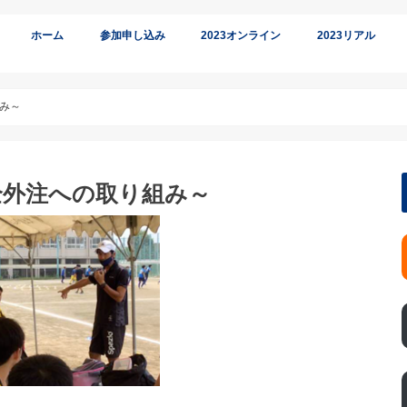
ホーム
参加申し込み
2023オンライン
2023リアル
オンライン参加
リアル参加
み～
全外注への取り組み～