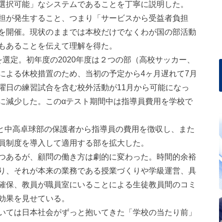
選択可能」なシステムであることを丁寧に説明した。
担が発生すること、つまり「サービスから受益者負担
を開催。現状のままでは本校だけでなくわが国の部活動
もあることを伝えて理解を得た。
選定。初年度の2020年度は２つの部（高校サッカー、
による休校措置のため、当初の予定から4ヶ月遅れて7月
曜日の練習試合を含む校外活動が11月から可能になっ
に減少した。このαテスト期間中は指導員費用を学校で
部と中高卓球部の保護者から指導員の費用を徴収し、また
員制度を導入して適用する部を拡大した。
つあるが、顧問の働き方は劇的に変わった。時間的余裕
り、それが本来の業務である授業づくりや学級運営、具
確保、教員が職員室にいることによる生徒教員間のコミ
効果を見せている。
いては日本社会がずっと抱いてきた「学校の当たり前」