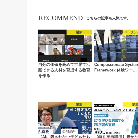
RECOMMEND
こちらの記事も人気です。
講演
ワークシ
自分の価値を高めて世界で活
Compassionate Syste
躍できる人材を育成する教育
Framework 体験ワー…
を作る
講演
講
【AIに殺されない子どもたち
【特別招待講演】豊か