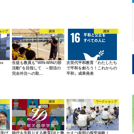
ョップ
講演
講演
ms
生徒も教員も”WIN‐WINの部
次世代平和教育「わたしたち
活動”を目指して ～部活の
で平和を創ろう！これからの
完全外注への取…
平和」成果発表
演
講演
ワークショップ
な学び
時代を先取りする教育DXと働
かえつ有明の探究体験！