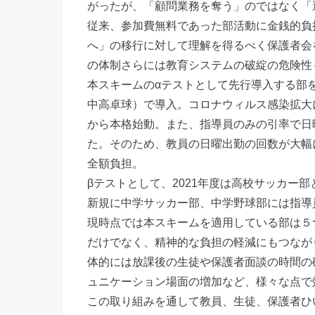
がったが、「顧問業務を奪う」のではなく「
従来、参加費無料であった部活動に金銭的負
へ」の移行に対して理解を得るべく保護者会
の体制さらには教育システムの破綻の危険性
本スキームのαテストとして先行導入する部を
中高卓球）で導入。コロナウィルス感染拡大
から本格始動。また、指導員のみの引率で日
た。そのため、教員の日曜出勤の回数が大幅
全額負担。
βテストとして、2021年度は高校サッカー
新規に中学サッカー部、中学野球部には指導
現時点では本スキームを適用している部は５
だけでなく、精神的な負担の軽減にもつなが
体的には放課後の生徒や保護者面談の時間の
ュニケーション場面の増加など、様々な点で
この取り組みを通して教員、生徒、保護者ひ