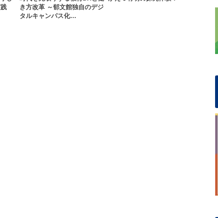
実践
き方改革 ～郁文館独自のデジ
タルキャンパス化…