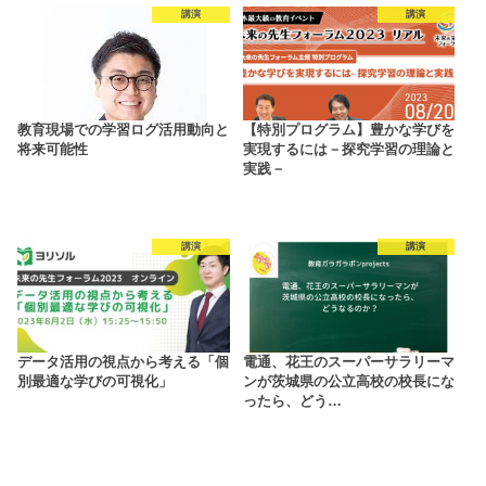
講演
講演
教育現場での学習ログ活用動向と
【特別プログラム】豊かな学びを
将来可能性
実現するには－探究学習の理論と
実践－
講演
講演
データ活用の視点から考える「個
電通、花王のスーパーサラリーマ
別最適な学びの可視化」
ンが茨城県の公立高校の校長にな
ったら、どう…