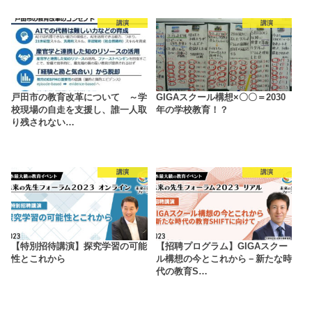
講演
講演
戸田市の教育改革について ～学
GIGAスクール構想×〇〇＝2030
校現場の自走を支援し、誰一人取
年の学校教育！？
り残されない…
講演
講演
【特別招待講演】探究学習の可能
【招聘プログラム】GIGAスクー
性とこれから
ル構想の今とこれから－新たな時
代の教育S…