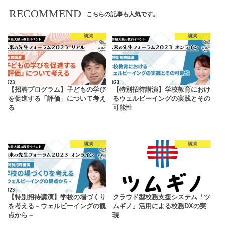
RECOMMEND
こちらの記事も人気です。
講演
講演
【招聘プログラム】子どもの学び
【特別招待講演】学校教育におけ
を促進する「評価」について考え
るウェルビーイングの実践とその
る
可能性
講演
講演
【特別招待講演】学校の場づくり
クラウド型校務支援システム「ツ
を考える－ウェルビーイングの観
ムギノ」活用による校務DXの実
点から－
現