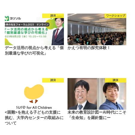
講演
ワークショップ
データ活用の視点から考える「個
かえつ有明の探究体験！
別最適な学びの可視化」
講演
講演
<困難>を抱える子どもの支援に
未来の教育設計図ーAI時代にこそ
挑む、大学内センターの取組みに
「生命知」を羅針盤にー
ついて